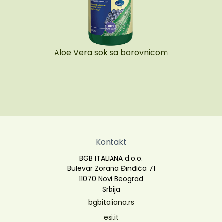
Aloe Vera sok sa borovnicom
Kontakt
BGB ITALIANA d.o.o.
Bulevar Zorana Đinđića 71
11070 Novi Beograd
Srbija
bgbitaliana.rs
esi.it