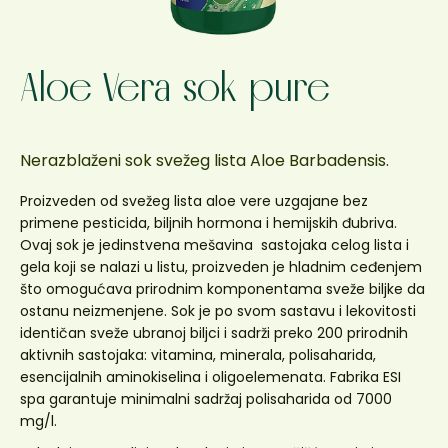
Aloe Vera sok pure
Nerazblaženi sok svežeg lista Aloe Barbadensis.
Proizveden od svežeg lista aloe vere uzgajane bez
primene pesticida, biljnih hormona i hemijskih đubriva.
Ovaj sok je jedinstvena mešavina sastojaka celog lista i
gela koji se nalazi u listu, proizveden je hladnim ceđenjem
što omogućava prirodnim komponentama sveže biljke da
ostanu neizmenjene. Sok je po svom sastavu i lekovitosti
identičan sveže ubranoj biljci i sadrži preko 200 prirodnih
aktivnih sastojaka: vitamina, minerala, polisaharida,
esencijalnih aminokiselina i oligoelemenata. Fabrika ESI
spa garantuje minimalni sadržaj polisaharida od 7000
mg/l.