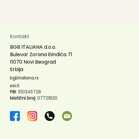
Kontakt
BGB ITALIANA d.o.o.
Bulevar Zorana Đinđića 71
11070 Novi Beograd
Srbija
bgbitaliana.rs
esi.it
PIB
: 100345728
Matični broj
: 07721820