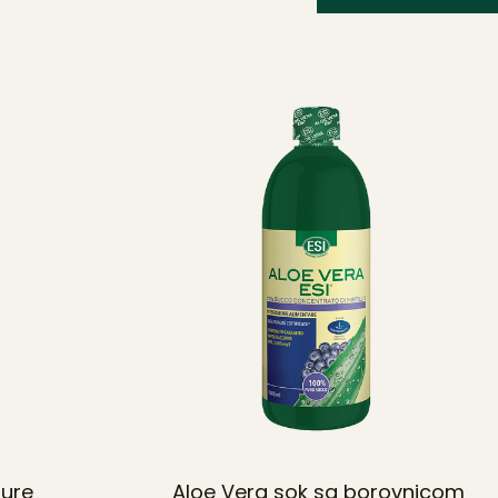
Kozmetika
Dodaci ishrani
pure
Aloe Vera sok sa borovnicom