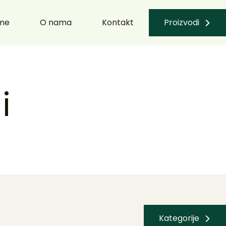
me
O nama
Kontakt
Proizvodi
Svi Proizvodi
Kozmetika
i
Dodaci ishrani
Kategorije